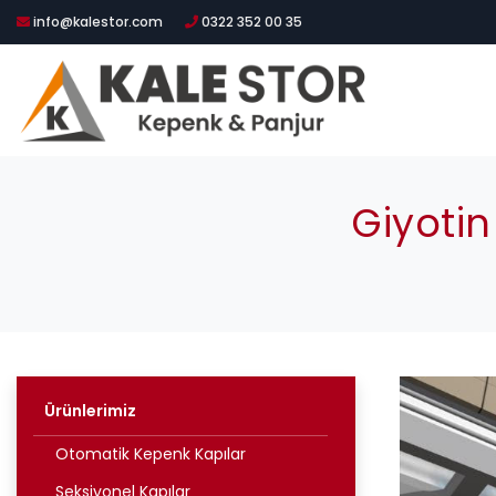
info@kalestor.com
0322 352 00 35
Giyoti
Ürünlerimiz
Otomatik Kepenk Kapılar
Seksiyonel Kapılar