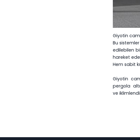
Giyotin cam 
Bu sistemler
edilebilen b
hareket eder
Hem sabit kü
Giyotin cam
pergola alt
ve iklimlend