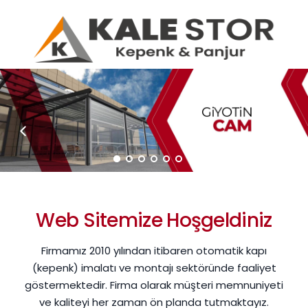
ANASAYFA
KURUMSAL
ÜRÜNLERİMİZ
REFERANSLAR
BLOG
İLETİŞİM
ONLINE ÖDEME
Web Sitemize Hoşgeldiniz
Firmamız 2010 yılından itibaren otomatik kapı
(kepenk) imalatı ve montajı sektöründe faaliyet
göstermektedir. Firma olarak müşteri memnuniyeti
ve kaliteyi her zaman ön planda tutmaktayız.